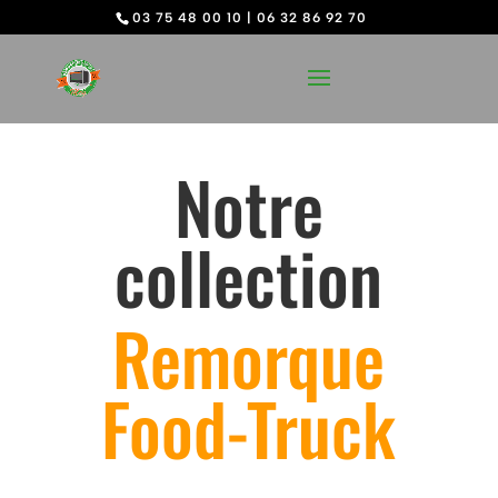
03 75 48 00 10
|
06 32 86 92 70
Notre
collection
Remorque
Food-Truck