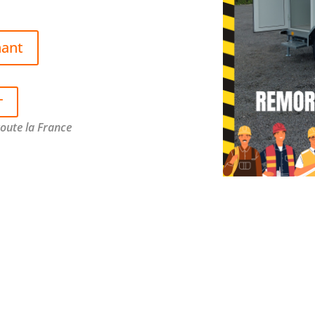
nant
T
toute la France