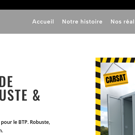
Accueil
Notre histoire
Nos réal
DE
USTE
&
pour le BTP. Robuste,
n.