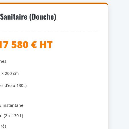
anitaire (Douche)
17 580 € HT
nes
 x 200 cm
es d'eau 130L)
u instantané
 (2 x 130 L)
arés