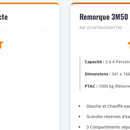
cte
Remorque 3M50 S
Réf. JCCW750/2500/1750
T
Capacité :
3 à 4 Person
Dimensions :
341 x 166
PTAC :
1000 kg (Réserv
Douche et Chauffe-ea
Grandes réserves d'eau
3 Compartiments sép